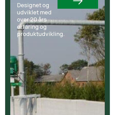
Designet og
udviklet med
over 20 års
erfaring og
produktudvikling.