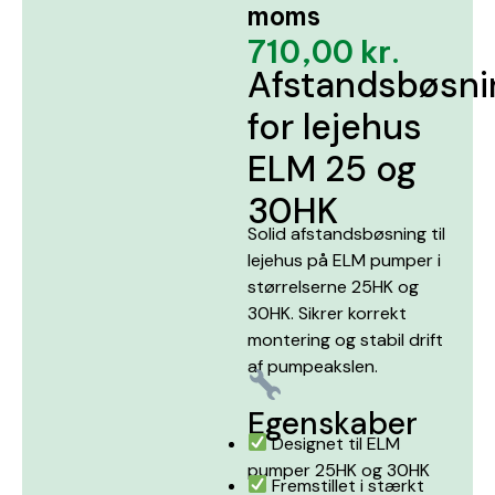
moms
710,00
kr.
Afstandsbøsni
for lejehus
ELM 25 og
30HK
Solid afstandsbøsning til
lejehus på ELM pumper i
størrelserne 25HK og
30HK. Sikrer korrekt
montering og stabil drift
af pumpeakslen.
Egenskaber
Designet til ELM
pumper 25HK og 30HK
Fremstillet i stærkt