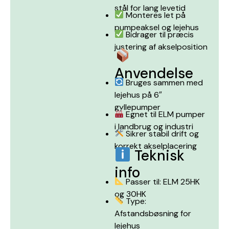
stål for lang levetid
Monteres let på
pumpeaksel og lejehus
Bidrager til præcis
justering af akselposition
Anvendelse
Bruges sammen med
lejehus på 6″
gyllepumper
Egnet til ELM pumper
i landbrug og industri
Sikrer stabil drift og
korrekt akselplacering
Teknisk
info
Passer til: ELM 25HK
og 30HK
Type:
Afstandsbøsning for
lejehus