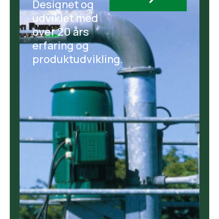
Designet og
udviklet med
over 20 års
erfaring og
produktudvikling.