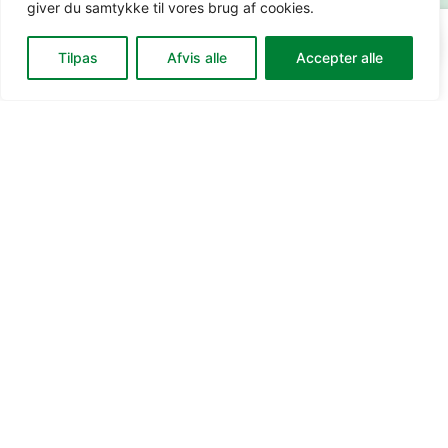
giver du samtykke til vores brug af cookies.
0
Din
0
0,00
kr.
Gå til kassen
Tilpas
Afvis alle
Accepter alle
kurv: