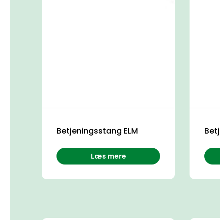
Betjeningsstang ELM
Bet
Læs mere