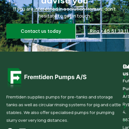
advise you
If you are interested in a solution from us, don't
hesitate to get in touch.
Contact us today
Ring +45 51 33 1
C
In
Co
us
Fu
Pu
A/
Fremtiden supplies pumps for pre-tanks and storage
Ry
tanks as well as circular rinsing systems for pig and cattle
4,
stables. We also offer specialised pumps for pumping
88
slurry over very long distances.
La