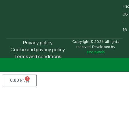
Fri
08
-
16
Privacy policy
Copyright © 2026, all rights
reserved. Developed by
Cookie and privacy policy
EvoiaWeb
Terms and conditions
0
0,00
kr.