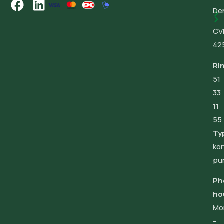
De
CV
42
Ri
51
33
11
55
Ty
ko
pu
Ph
ho
Mo
-