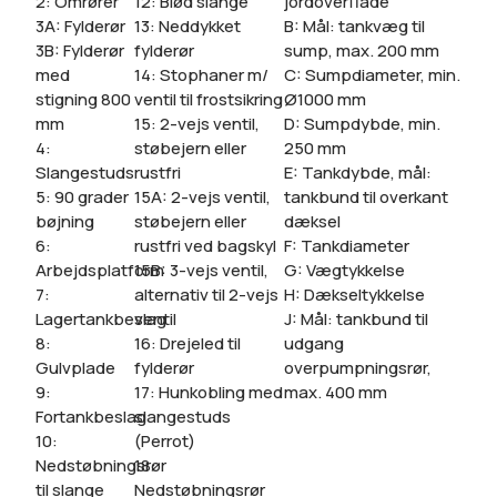
2: Omrører
12: Blød slange
jordoverflade
3A: Fylderør
13: Neddykket
B: Mål: tankvæg til
3B: Fylderør
fylderør
sump, max. 200 mm
med
14: Stophaner m/
C: Sumpdiameter, min.
stigning 800
ventil til frostsikring
Ø1000 mm
mm
15: 2-vejs ventil,
D: Sumpdybde, min.
4:
støbejern eller
250 mm
Slangestuds
rustfri
E: Tankdybde, mål:
5: 90 grader
15A: 2-vejs ventil,
tankbund til overkant
bøjning
støbejern eller
dæksel
6:
rustfri ved bagskyl
F: Tankdiameter
Arbejdsplatform
15B: 3-vejs ventil,
G: Vægtykkelse
7:
alternativ til 2-vejs
H: Dækseltykkelse
Lagertankbeslag
ventil
J: Mål: tankbund til
8:
16: Drejeled til
udgang
Gulvplade
fylderør
overpumpningsrør,
9:
17: Hunkobling med
max. 400 mm
Fortankbeslag
slangestuds
10:
(Perrot)
Nedstøbningsrør
18:
til slange
Nedstøbningsrør