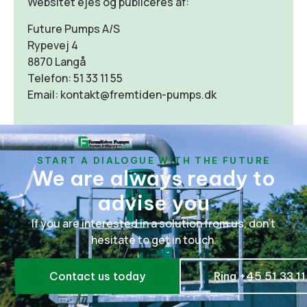
Websitet ejes og publiceres af:
Future Pumps A/S
Rypevej 4
8870 Langå
Telefon: 51 33 11 55
Email:
kontakt@fremtiden-pumps.dk
START A DIALOGUE WITH THE FUTURE
We are always ready to
advise you
If you are interested in a solution from us, don't
hesitate to get in touch.
Contact us today
Ring +45 51 33 1