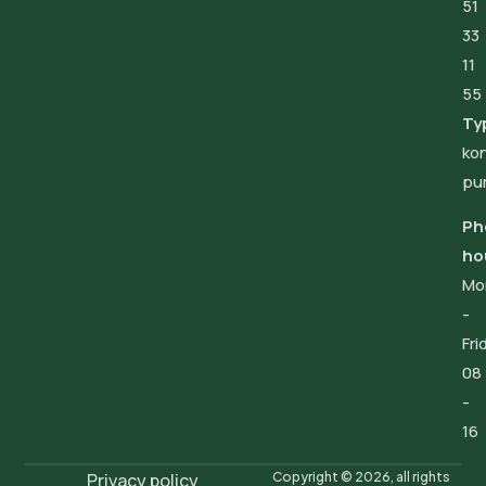
51
33
11
55
Ty
ko
pu
Ph
ho
Mo
-
Fri
08
-
16
Privacy policy
Copyright © 2026, all rights