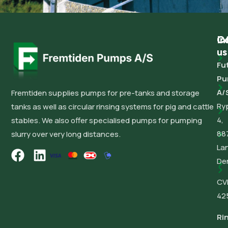
C
In
Co
us
Fu
Pu
A/
Fremtiden supplies pumps for pre-tanks and storage
Ry
tanks as well as circular rinsing systems for pig and cattle
4,
stables. We also offer specialised pumps for pumping
88
slurry over very long distances.
La
De
CV
42
Ri