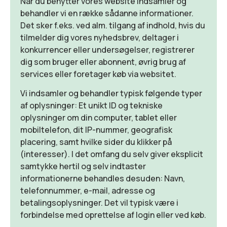
Når du benytter vores website indsamler og
behandler vi en række sådanne informationer.
Det sker f.eks. ved alm. tilgang af indhold, hvis du
tilmelder dig vores nyhedsbrev, deltager i
konkurrencer eller undersøgelser, registrerer
dig som bruger eller abonnent, øvrig brug af
services eller foretager køb via websitet.
Vi indsamler og behandler typisk følgende typer
af oplysninger: Et unikt ID og tekniske
oplysninger om din computer, tablet eller
mobiltelefon, dit IP-nummer, geografisk
placering, samt hvilke sider du klikker på
(interesser). I det omfang du selv giver eksplicit
samtykke hertil og selv indtaster
informationerne behandles desuden: Navn,
telefonnummer, e-mail, adresse og
betalingsoplysninger. Det vil typisk være i
forbindelse med oprettelse af login eller ved køb.