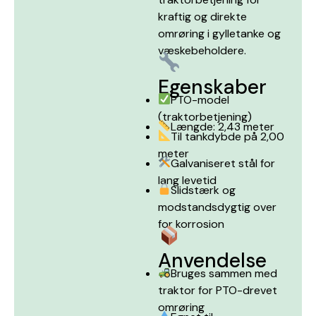
kraftig og direkte
omrøring i gylletanke og
væskebeholdere.
Egenskaber
PTO-model
(traktorbetjening)
Længde: 2,43 meter
Til tankdybde på 2,00
meter
Galvaniseret stål for
lang levetid
Slidstærk og
modstandsdygtig over
for korrosion
Anvendelse
Bruges sammen med
traktor for PTO-drevet
omrøring