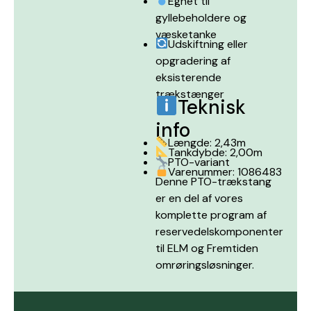
Egnet til
gyllebeholdere og
væsketanke
Udskiftning eller
opgradering af
eksisterende
trækstænger
Teknisk
info
Længde: 2,43m
Tankdybde: 2,00m
PTO-variant
Varenummer: 1086483
Denne PTO-trækstang
er en del af vores
komplette program af
reservedelskomponenter
til ELM og Fremtiden
omrøringsløsninger.