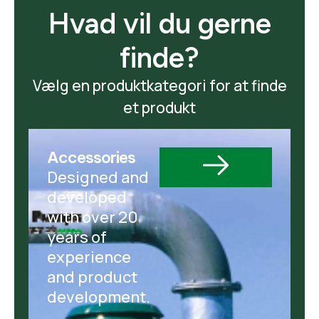
Hvad vil du gerne
finde?
Vælg en produktkategori for at finde
et produkt
Accessories
Designed and
developed
with over 20
years of
experience
and product
development.