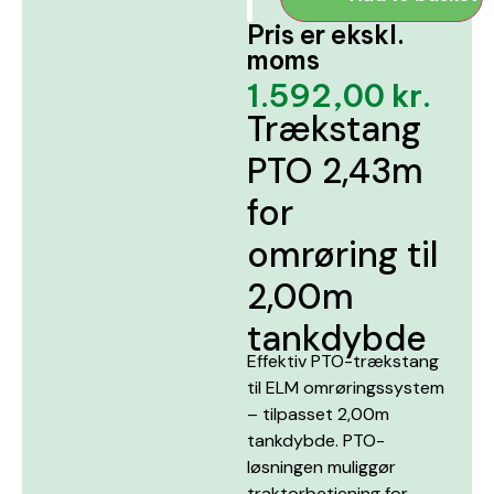
Pris er ekskl.
moms
1.592,00
kr.
Trækstang
PTO 2,43m
for
omrøring til
2,00m
tankdybde
Effektiv PTO-trækstang
til ELM omrøringssystem
– tilpasset 2,00m
tankdybde. PTO-
løsningen muliggør
traktorbetjening for