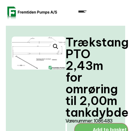
Trækstang
PTO
2,43m
for
omrøring
til 2,00m
tankdybde
Varenummer: 1086483
Add to basket