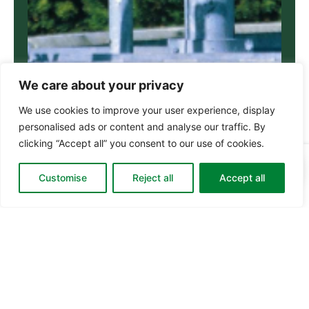
We care about your privacy
We use cookies to improve your user experience, display
personalised ads or content and analyse our traffic. By
clicking “Accept all” you consent to our use of cookies.
0
Din
0
0,00
kr.
Go to checkout
Customise
Reject all
Accept all
kurv:
Spare parts
Designed and
developed
with over 20
years of