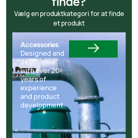
finde?
Vælg en produktkategori for at finde
et produkt
Accessories
Designed and
developed
with over 20
years of
experience
and product
development.