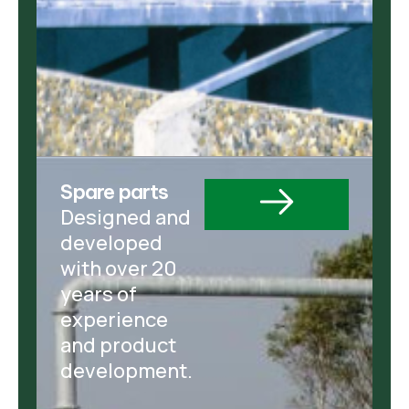
Spare parts
Designed and
developed
with over 20
years of
experience
and product
development.