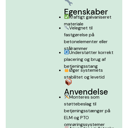
Egenskaber
Kraftigt galvaniseret
materiale
Velegnet til
fastgørelse på
betonelementer eller
stålrammer
Understøtter korrekt
placering og brug af
betjeningsstang
Øger systemets
stabilitet og levetid
Anvendelse
Monteres som
støttebeslag til
betjeningsstænger på
ELM og PTO
omrøringssystemer