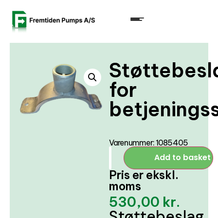
Støttebesl
for
betjenings
Varenummer: 1085405
Add to basket
Pris er ekskl.
moms
530,00
kr.
Støttebeslag