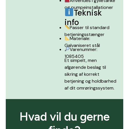
Anvendes i gylletanke
og pumpeinstallationer
Teknisk
info
Passer til standard
betjeningsstænger
Materiale:
Galvaniseret stål
Varenummer:
1085405
Et simpelt, men
afgørende beslag til
sikring af korrekt
betjening og holdbarhed
af dit omrøringssystem.
Hvad vil du gerne