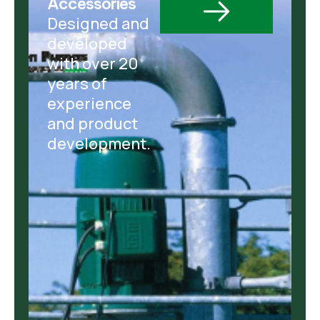
Accessories
Designed and
developed
with over 20
years of
experience
and product
development.