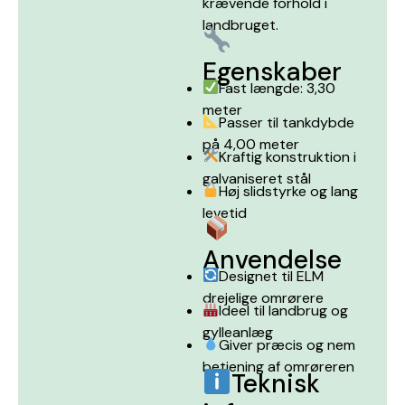
krævende forhold i
landbruget.
Egenskaber
Fast længde: 3,30
meter
Passer til tankdybde
på 4,00 meter
Kraftig konstruktion i
galvaniseret stål
Høj slidstyrke og lang
levetid
Anvendelse
Designet til ELM
drejelige omrørere
Ideel til landbrug og
gylleanlæg
Giver præcis og nem
betjening af omrøreren
Teknisk