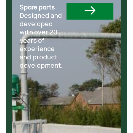
Spare parts
Designed and
developed
with over 20
years of
experience
and product
development.