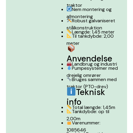
traktor
Nem montering og
afmontering
Robust galvaniseret
stålkonstruktion
Længde: 1,45 meter
Til tankdybde: 2,00
meter
Anvendelse
Landbrug og industri
Pumpesystemer med
drejelig omrører
Bruges sammen med
traktor (PTO-drev)
Teknisk
info
Total længde: 1,45m
Tankdybde: op til
2,00m
Varenummer:
1085646