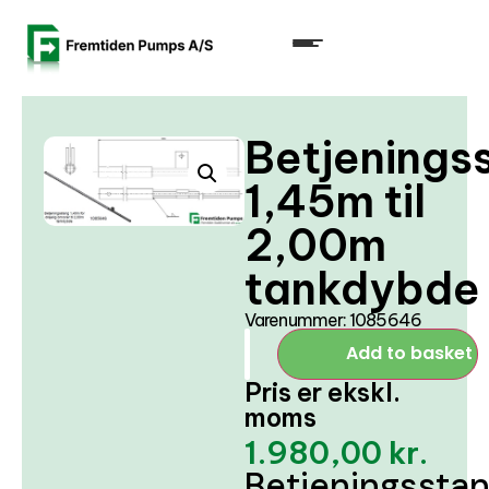
Betjenings
1,45m til
2,00m
tankdybde
Varenummer: 1085646
Add to basket
Pris er ekskl.
moms
1.980,00
kr.
Betjeningssta