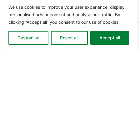
We use cookies to improve your user experience, display
personalised ads or content and analyse our traffic. By
clicking “Accept all” you consent to our use of cookies.
Din
0
0,00
kr.
Go to checkout
Customise
Reject all
Accept all
kurv:
Brugte pumper
Designed and
developed