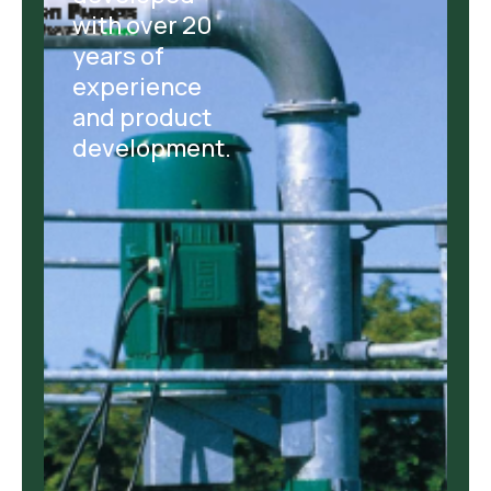
with over 20
years of
experience
and product
development.