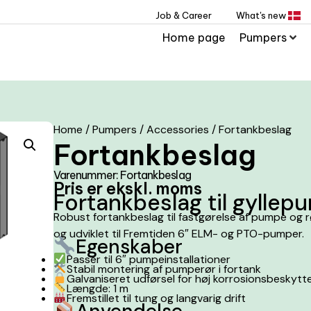
Job & Career
What's new
Home page
Pumpers
Home
/
Pumpers
/
Accessories
/ Fortankbeslag
Fortankbeslag
Varenummer: Fortankbeslag
Pris er ekskl. moms
Fortankbeslag til gyllep
Robust fortankbeslag til fastgørelse af pumpe og rør
og udviklet til Fremtiden 6″ ELM- og PTO-pumper.
Egenskaber
Passer til 6″ pumpeinstallationer
Stabil montering af pumperør i fortank
Galvaniseret udførsel for høj korrosionsbeskytt
Længde: 1 m
Fremstillet til tung og langvarig drift