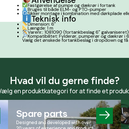
Anvendelse
Fastgørelse af pumpe og dækrør i fortank
Bruges til både ELM- og PTO-pumper
Sikker montage i kombination med dørkplade el
Teknisk info
Dimension: 6″
Længde: 1 m
Varenr.: 1081090 (fortankbeslag 6″ galvaniseret)
Kompatibilitet: Fylderør, pumperør og dækrør i 
Vælg det ønskede fortankbeslag i dropdown og få e
Hvad vil du gerne finde?
Vælg en produktkategori for at finde et produk
Spare parts
Designed and developed with over
20 years of experience and product