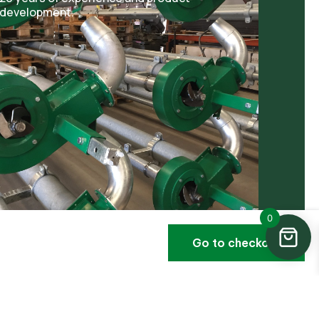
development.
0
Go to checkout