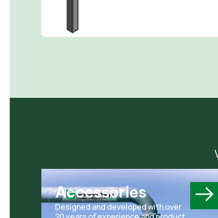
Accessories
Designed and developed with over
20 years of experience and product