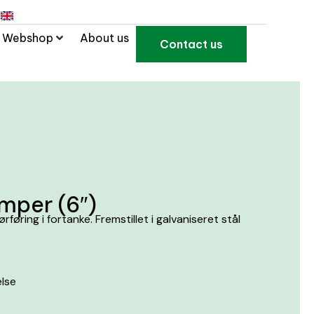
Webshop
About us
Contact us
umper (6″)
føring i fortanke. Fremstillet i galvaniseret stål
else