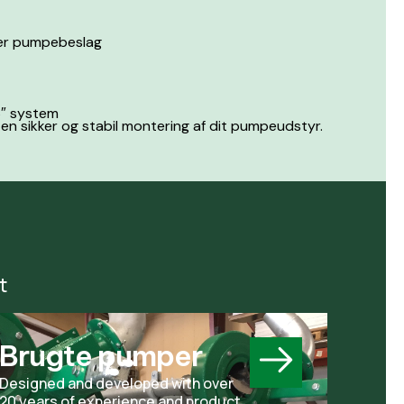
ler pumpebeslag
6″ system
n sikker og stabil montering af dit pumpeudstyr.
t
Brugte pumper
Designed and developed with over
20 years of experience and product